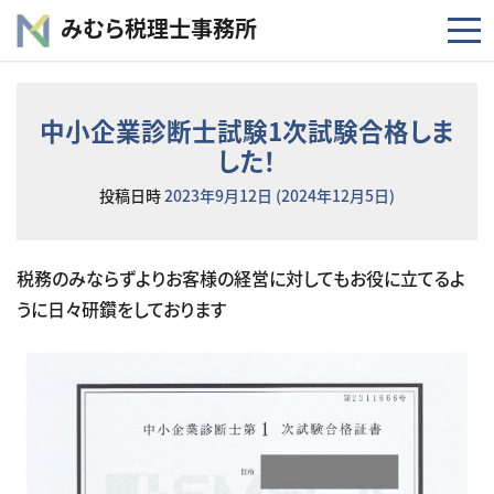
コンテンツへスキップ
みむら税理士事務所
中小企業診断士試験1次試験合格しま
した！
投稿日時
2023年9月12日
(2024年12月5日)
税務のみならずよりお客様の経営に対してもお役に立てるよ
うに日々研鑽をしております